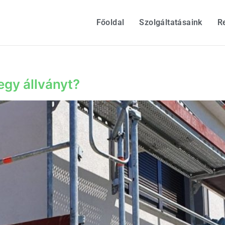
Főoldal
Szolgáltatásaink
R
 egy állványt?