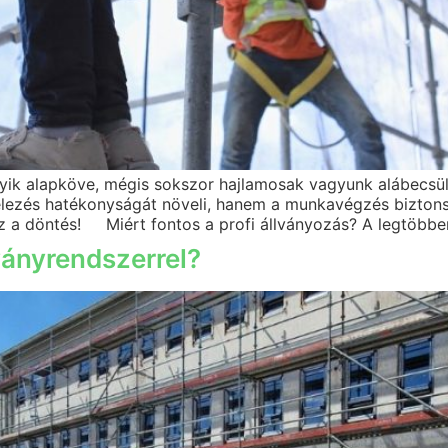
gyik alapköve, mégis sokszor hajlamosak vagyunk alábecsül
elezés hatékonyságát növeli, hanem a munkavégzés biztonsá
ez a döntés! Miért fontos a profi állványozás? A legtöbbe
ványrendszerrel?