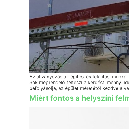
Az állványozás az építési és felújítási munk
Sok megrendelő felteszi a kérdést: mennyi ide
befolyásolja, az épület méretétől kezdve a vá
Miért fontos a helyszíni fel