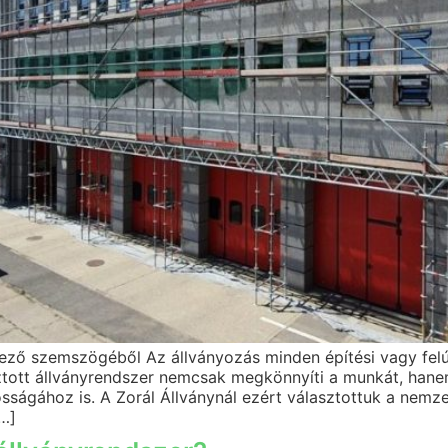
elező szemszögéből Az állványozás minden építési vagy fel
ztott állványrendszer nemcsak megkönnyíti a munkát, hanem
ágához is. A Zorál Állványnál ezért választottuk a nemzet
[…]