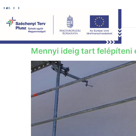
Kategória:
Blog
Mennyi ideig tart felépíteni