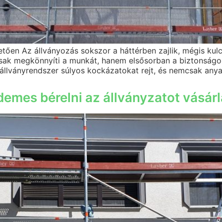
ően Az állványozás sokszor a háttérben zajlik, mégis kulcs
sak megkönnyíti a munkát, hanem elsősorban a biztonságo
 állványrendszer súlyos kockázatokat rejt, és nemcsak anya
rdemes bérelni az állványzatot vásárl